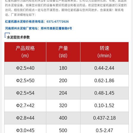
红星机器作为国内知名的大型矿山设备生产制造商来说，它可以为您提供优质、可靠、高品质
的水泥窑设备，如果您对我们的设备有更好的建议和看法的话，欢迎您来红星机器进行深度的
访问，相信我们的观点一定与您不谋而合，期待红星机器与您共同进步、合谋发展！联系电
话、厂家详细地址如下：
红星机器水泥窑价格咨询电话：0371-67772626
河南郑州水泥窑厂家地址：郑州市高新区檀香路8号
水泥窑技术参数
产品规格
产量
转速
（m）
（t/d）
（r/min）
Φ2.5×40
180
0.44-2.44
Φ2.5×50
200
0.62-1.86
Φ2.5×54
204
0.48-1.45
Φ2.7×42
320
0.10-1.52
Φ2.8×44
400
0.437-2.18
Φ3.0×45
500
0.5-2.47