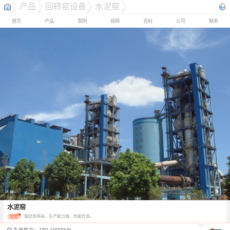
产品
回转窑设备
水泥窑
首页
产品
案例
视频
百科
公司
联系
水泥窑
优势
煅烧效率高、生产能力强、性能优良。
生产能力：
180-10000t/h