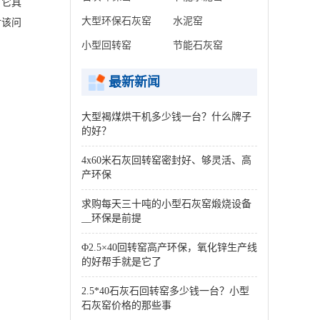
，它具
大型环保石灰窑
水泥窑
对该问
小型回转窑
节能石灰窑
最新新闻
大型褐煤烘干机多少钱一台？什么牌子
的好？
4x60米石灰回转窑密封好、够灵活、高
产环保
求购每天三十吨的小型石灰窑煅烧设备
__环保是前提
Φ2.5×40回转窑高产环保，氧化锌生产线
的好帮手就是它了
2.5*40石灰石回转窑多少钱一台？小型
石灰窑价格的那些事