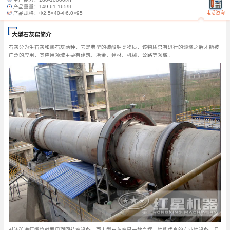
产品重量：
149.61-1659t
电话咨询
产品规格：
Φ2.5×40-Φ6.0×95
大型石灰窑简介
石灰分为生石灰和熟石灰两种，它是典型的碳酸钙类物质，该物质只有进行的煅烧之后才能被
广泛的应用，其应用领域主要有建筑、冶金、建材、机械、公路等领域。
对该矿进行煅烧就要用到回转窑设备，而大型石灰窑是一款高端、性能优良的专业性设备，目