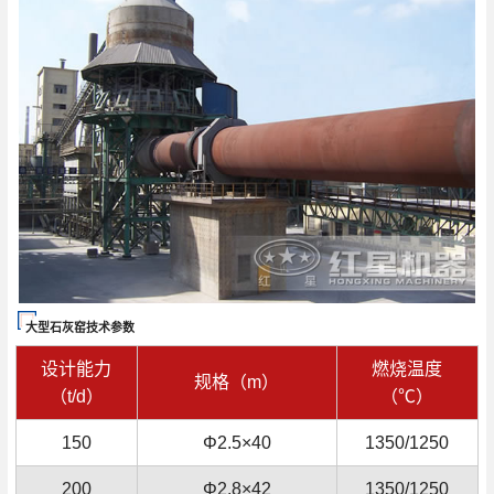
大型石灰窑技术参数
设计能力
燃烧温度
规格（m）
（t/d）
（℃）
150
Φ2.5×40
1350/1250
200
Φ2.8×42
1350/1250