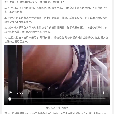
之后发现，红星机器的设备综合性价比高，原因如下：
1、红星机器位于河南郑州，这样的地位位置相当高，而且交通非常发达便利，可以为用户省
去一笔运输经费。
2、河南地区的消费水平普遍偏低，因此同等配置、性能、质量的设备，购买该地区的设备可
能需要节省5万元的费用。
3、成本投入是导致大型石灰窑价格变化的关键性因素，红星机器在研制个该设备过程中，对
成本进行预算，所以设备的出售价格更低。
4、红星大型石灰窑厂家采用了“薄利多销”、“诚信经营”的营销模式对外出售设备，这也是其价
格低的主要原因之一。
大型石灰窑生产现场
河南红星机器是国内有名的矿山设备生产制造商，该厂家在矿山领域也具有相当大的知名度，