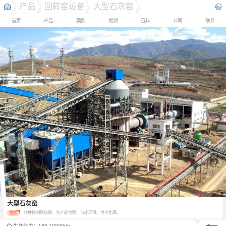
产品
回转窑设备
大型石灰窑
首页
产品
案例
视频
百科
公司
联系
大型石灰窑
优势
软件控制系统好、生产能力强、节能环保、性价比高。
生产能力：
180-10000t/h