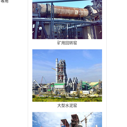
矿等用
矿用回转窑
大型水泥窑