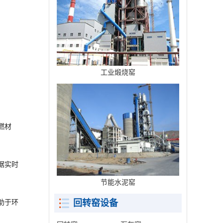
工业煅烧窑
燃材
据实时
节能水泥窑
回转窑设备
助于环