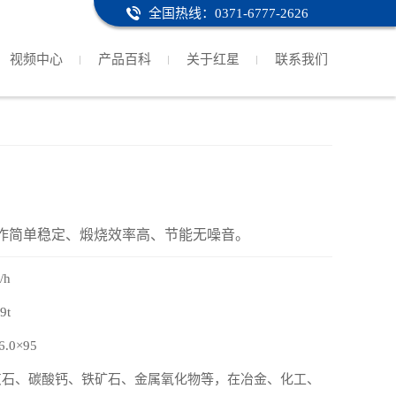
全国热线：0371-6777-2626
视频中心
产品百科
关于红星
联系我们
作简单稳定、煅烧效率高、节能无噪音。
/h
9t
6.0×95
灰石、碳酸钙、铁矿石、金属氧化物等，在冶金、化工、