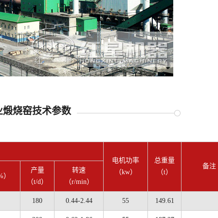
业煅烧窑技术参数
电机功率
总重量
备注
产量
转速
（kw）
（t）
%）
（t/d）
（r/min）
180
0.44-2.44
55
149.61