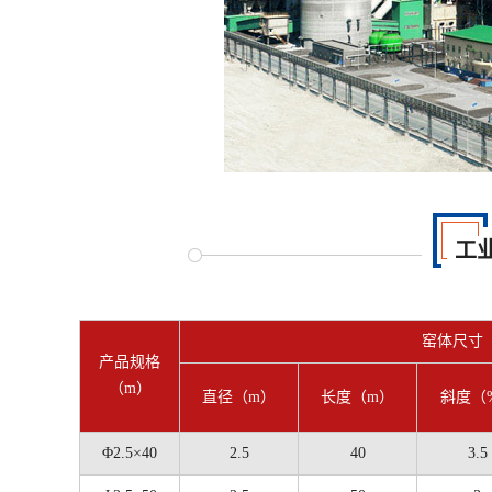
工
窑体尺寸
产品规格
（m）
直径（m）
长度（m）
斜度（
Φ2.5×40
2.5
40
3.5