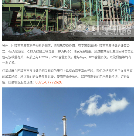
另外，回转窑窑皮有利于物料的翻滚，增加热交换作用。有专家提出过回转窑窑皮指数的计算公
式，4w为窑皮值，C25为硅酸二钙含量，3F为Fe20，Ejp为液相量。通过推算我们发现回转窑窑皮
位与波相量有关，实质上与A 2202，k203含量有关，也与Mgo、R20含量有关，以及佃值等均有
一定关系。
红星机器在回转窑窑皮指数的相关知识的研究上具有非常丰富的经验，我们总结并积累了许多丰富
的加工经验，所以我们的设备质量过硬、使用寿命更长久，欢迎有需要的用户来此咨询、订购设
0371-67772626
备，红星机器服务热线：
！