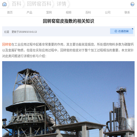
百科
回转窑百科
详情
首页
产品
案例
视频
百科
公司
联系
回转窑窑皮指数的相关知识
红星
更新于2019/9/10 8:41:13
回转窑
在工业应用过程中起着非常重要的作用，其主要功能就是煅烧，所处理的物料多数为碳酸钙
以及金属矿物质，但是在实际应用过程中，回转窑的窑皮对于整个加工过程相当的重要，本文就针
对此类问题进行详细分析与介绍：