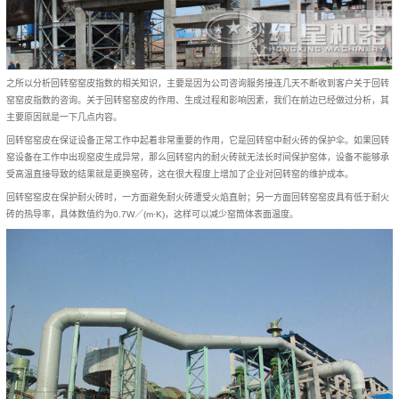
之所以分析回转窑窑皮指数的相关知识，主要是因为公司咨询服务接连几天不断收到客户关于回转
窑窑皮指数的咨询。关于回转窑窑皮的作用、生成过程和影响因素，我们在前边已经做过分析，其
主要原因就是一下几点内容。
回转窑窑皮在保证设备正常工作中起着非常重要的作用，它是回转窑中耐火砖的保护伞。如果回转
窑设备在工作中出现窑皮生成异常，那么回转窑内的耐火砖就无法长时间保护窑体，设备不能够承
受高温直接导致的结果就是更换窑砖，这在很大程度上增加了企业对回转窑的维护成本。
回转窑窑皮在保护耐火砖时，一方面避免耐火砖遭受火焰直射；另一方面回转窑窑皮具有低于耐火
砖的热导率，具体数值约为0.7W／(m·K)，这样可以减少窑筒体表面温度。