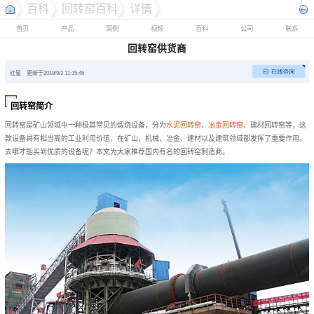
百科
回转窑百科
详情
首页
产品
案例
视频
百科
公司
联系
回转窑供货商
红星
更新于2019/9/2 11:15:46
回转窑简介
回转窑是矿山领域中一种极其常见的煅烧设备，分为
水泥回转窑
、
冶金回转窑
、建材回转窑等，这
款设备具有相当高的工业利用价值，在矿山、机械、冶金、建材以及建筑领域都发挥了重要作用。
去哪才能买到优质的设备呢？本文为大家推荐国内有名的回转窑制造商。