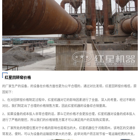
红星回转窑价格
的厂家生产的设备，的设备在价格方面也更为公平合理的，通过对比发现，红星回转窑价格低，原
因如下：
1、在对回转窑价格制定过程中，红星机器对它的影响因素进行了全面、深入的考量，经过不断的
对比，我们制定出了合理的价格销售方案，因此红星机器的设备综合销量高。
2、如果设备的成本投入非常合理的话，那么它的价格才会更加合理，红星机器对设备的成本投入
进行了严格的管控，所以我们的价格销售方案才可以满足用户的实际购买需求。
3、厂家所处的地理位置对于价格的影响也是相当的大，红星机器位于河南郑州，该地区的交通非
常发达、便利，可以为设备的运输提供更大的方便，此举对用户而言就节省一笔运输经费的开支。