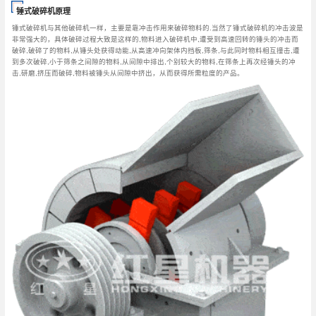
锤式破碎机原理
锤式破碎机与其他破碎机一样，主要是靠冲击作用来破碎物料的.当然了锤式破碎机的冲击波是
非常强大的，具体破碎过程大致是这样的,物料进入破碎机中,遭受到高速回转的锤头的冲击而
破碎,破碎了的物料,从锤头处获得动能,从高速冲向架体内挡板,筛条,与此同时物料相互撞击,遭
到多次破碎,小于筛条之间隙的物料,从间隙中排出,个别较大的物料,在筛条上再次经锤头的冲
击,研磨,挤压而破碎,物料被锤头从间隙中挤出，从而获得所需粒度的产品。