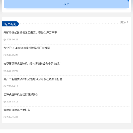
更多
相关新闻
采矿场锤式破碎机强势来袭，带动生产高产率
2018-06-22
专业的PC400×300锤式破碎机厂家推送
2018-05-22
大型环保锤式破碎机--采石场破碎设备中的“精品”
2018-05-08
高产节能锤式破碎机销售地域分布及在线报价信息
2018-04-10
买锤式破碎机价格越低越好么
2018-03-12
颚破和锤破哪个更好些
2017-11-30