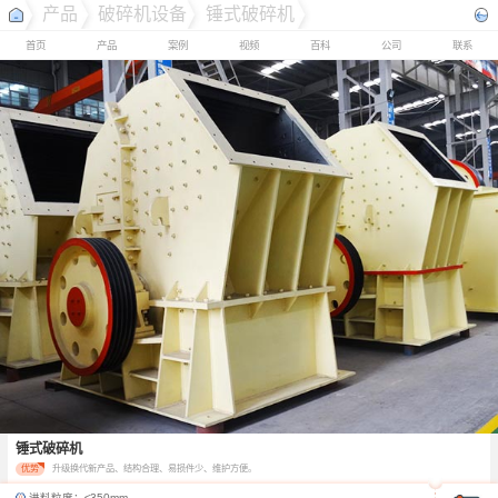
产品
破碎机设备
锤式破碎机
首页
产品
案例
视频
百科
公司
联系
锤式破碎机
优势
升级换代新产品、结构合理、易损件少、维护方便。
进料粒度：
≤350mm