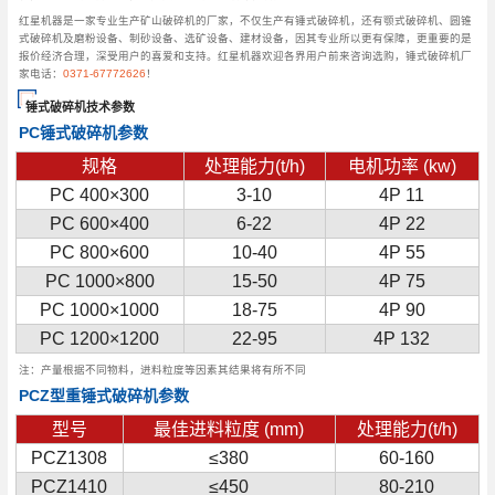
红星机器是一家专业生产矿山破碎机的厂家，不仅生产有锤式破碎机，还有颚式破碎机、圆锥
式破碎机及磨粉设备、制砂设备、选矿设备、建材设备，因其专业所以更有保障，更重要的是
报价经济合理，深受用户的喜爱和支持。红星机器欢迎各界用户前来咨询选购，锤式破碎机厂
家电话：
0371-67772626
！
锤式破碎机技术参数
PC锤式破碎机参数
规格
处理能力(t/h)
电机功率 (kw)
PC 400×300
3-10
4P 11
PC 600×400
6-22
4P 22
PC 800×600
10-40
4P 55
PC 1000×800
15-50
4P 75
PC 1000×1000
18-75
4P 90
PC 1200×1200
22-95
4P 132
注：产量根据不同物料，进料粒度等因素其结果将有所不同
PCZ型重锤式破碎机参数
型号
最佳进料粒度 (mm)
处理能力(t/h)
PCZ1308
≤380
60-160
PCZ1410
≤450
80-210