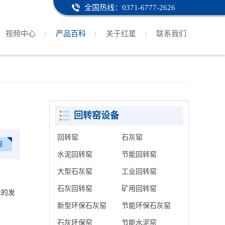
全国热线：0371-6777-2626
视频中心
产品百科
关于红星
联系我们
回转窑设备
回转窑
石灰窑
询
水泥回转窑
节能回转窑
大型石灰窑
工业回转窑
石灰回转窑
矿用回转窑
术的发
新型环保石灰窑
节能环保石灰窑
石灰环保窑
节能水泥窑