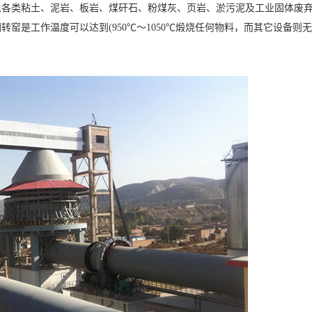
以各类粘土、泥岩、板岩、煤矸石、粉煤灰、页岩、淤污泥及工业固体废
窑是工作温度可以达到(950℃～1050℃煅烧任何物料，而其它设备则