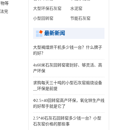
弃物等
大型环保石灰窑
水泥窑
无法完
小型回转窑
节能石灰窑
最新新闻
大型褐煤烘干机多少钱一台？什么牌子
的好？
4x60米石灰回转窑密封好、够灵活、高
产环保
求购每天三十吨的小型石灰窑煅烧设备
__环保是前提
Φ2.5×40回转窑高产环保，氧化锌生产线
的好帮手就是它了
2.5*40石灰石回转窑多少钱一台？小型
石灰窑价格的那些事