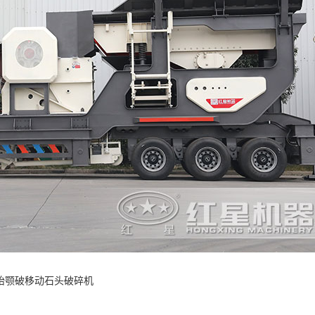
胎颚破移动石头破碎机