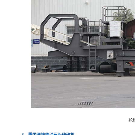
轮
3、履带圆锥移动石头破碎机