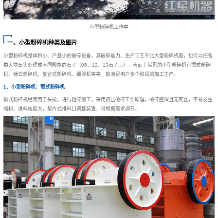
小型粉碎机工作中
一、小型粉碎机种类及图片
小型粉碎机是体积小、产量小的破碎设备，其破碎能力、生产工艺不比大型粉碎机差，也可以把各
类大块石头处理成不同规格的石子（05、12、13石子…），市面上常见的小型粉碎机有颚式粉碎
机、锤式粉碎机、复合式粉碎机、细碎机等等，能满足用户多个阶段的加工生产。
1、小型粉碎机：颚式粉碎机
颚式粉碎机经常用于头破，进行粗碎加工，采用挤压破碎工作原理，破碎腔深且无死区，不易发生
堵料、进料粒度大，垫片式排料口调整装置，可根据需求调节。