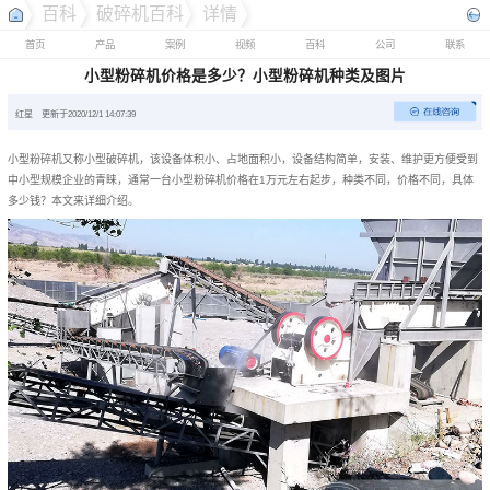
百科
破碎机百科
详情
首页
产品
案例
视频
百科
公司
联系
小型粉碎机价格是多少？小型粉碎机种类及图片
红星
更新于2020/12/1 14:07:39
小型粉碎机又称小型破碎机，该设备体积小、占地面积小，设备结构简单，安装、维护更方便受到
中小型规模企业的青睐，通常一台小型粉碎机价格在1万元左右起步，种类不同，价格不同，具体
多少钱？本文来详细介绍。