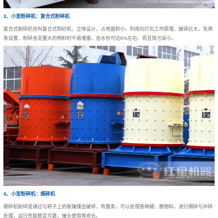
3、小型粉碎机：复合式粉碎机
复合式粉碎机也叫复合式制砂机，立体设计、占地面积小，利用石打石工作原理，破碎比大，无筛
条设置、粉碎含泥量大的物料时不易堵塞，含水份可达8%左右，而且铁污染小。
4、小型粉碎机：细碎机
细碎机粉碎是通过与转子上的板锤撞击破碎，有篦条，可以处理各种硬、脆物料，进行细碎与中碎
处理，运行性能稳定可靠，锤头使用寿命长。