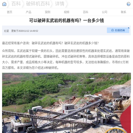
百科
破碎机百科
详情
首页
产品
案例
视频
百科
公司
联系
可以破碎玄武岩的机器有吗？一台多少钱
红星
更新于2020/11/12 14:49:52
最近经常有客户咨询：破碎玄武岩的机器有吗？破碎玄武岩的机器多少钱？
众所周知，玄武岩属于较硬一类的石头，因此需要选用抗磨损性的机器来处理玄武岩，通常用来破
碎玄武岩的机器有颚式破碎机、圆锥破碎机、冲击式破碎机等等，具体选择哪款设备是由您的原料
大小、需求产量、成品规格大小等决定，每种机器的型号较多，无法给出准确报价，市场价2万到
百万都有。本文详细为您介绍这3种破碎机。