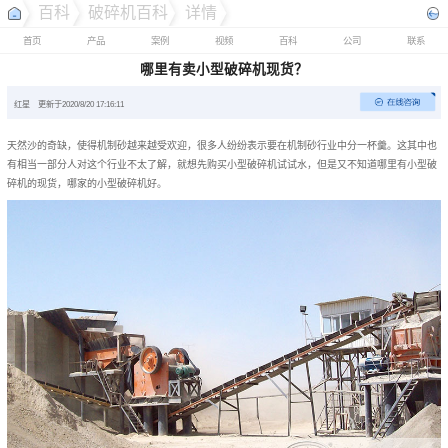
百科
破碎机百科
详情
首页
产品
案例
视频
百科
公司
联系
哪里有卖小型破碎机现货？
红星
更新于2020/8/20 17:16:11
天然沙的奇缺，使得机制砂越来越受欢迎，很多人纷纷表示要在机制砂行业中分一杯羹。这其中也
有相当一部分人对这个行业不太了解，就想先购买小型破碎机试试水，但是又不知道哪里有小型破
碎机的现货，哪家的小型破碎机好。