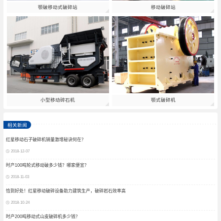
颚破移动式破碎站
移动破碎站
小型移动碎石机
颚式破碎机
相关新闻
红星移动石子破碎机销量激增秘诀何在？
2018-12-07
时产100吨轮式移动破多少钱？哪家便宜？
2018-11-03
恰到好处！红星移动破碎设备助力建筑生产，破碎岩石效率高
2018-10-24
时产200吨移动式山皮破碎机多少钱？