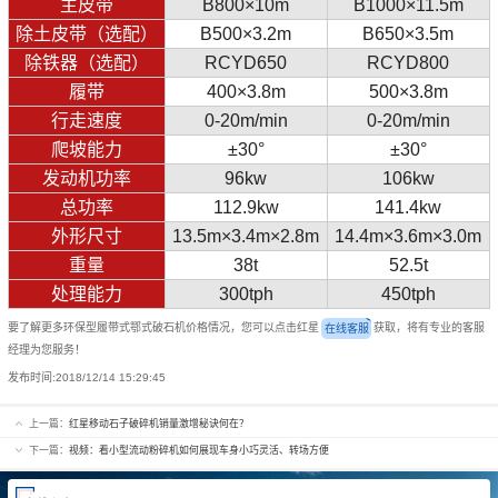
主皮带
B800×10m
B1000×11.5m
除土皮带（选配）
B500×3.2m
B650×3.5m
除铁器（选配）
RCYD650
RCYD800
履带
400×3.8m
500×3.8m
行走速度
0-20m/min
0-20m/min
爬坡能力
±30°
±30°
发动机功率
96kw
106kw
总功率
112.9kw
141.4kw
外形尺寸
13.5m×3.4m×2.8m
14.4m×3.6m×3.0m
重量
38t
52.5t
处理能力
300tph
450tph
要了解更多环保型履带式鄂式破石机价格情况，您可以点击红星
获取，将有专业的客服
在线客服
经理为您服务！
发布时间:
2018/12/14 15:29:45
上一篇：
红星移动石子破碎机销量激增秘诀何在？
下一篇：
视频：看小型流动粉碎机如何展现车身小巧灵活、转场方便