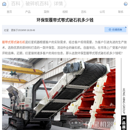
百科
破碎机百科
详情
首页
产品
案例
视频
百科
公司
联系
环保型履带式鄂式破石机多少钱
红星
更新于2019/9/9 18:28:48
履带式鄂式破石机
是红星机器根据客户的实际需求、结合客户现场需要，为客户引进先进的生产技
术、选购优质的原材料打造的一款环保型、流动作业的破石机。自面世后，在市场上广受客户的好
评和追捧。近期，红星接到诸多客户的询价信息，那么这款环保型履带式鄂式破石机多少钱呢？