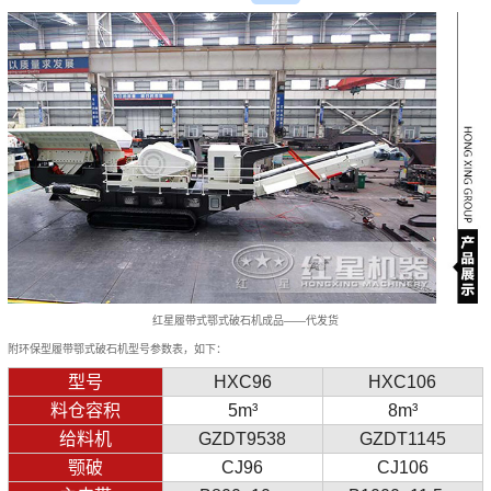
红星履带式鄂式破石机成品——代发货
附环保型履带鄂式破石机型号参数表，如下：
型号
HXC96
HXC106
料仓容积
5m³
8m³
给料机
GZDT9538
GZDT1145
颚破
CJ96
CJ106