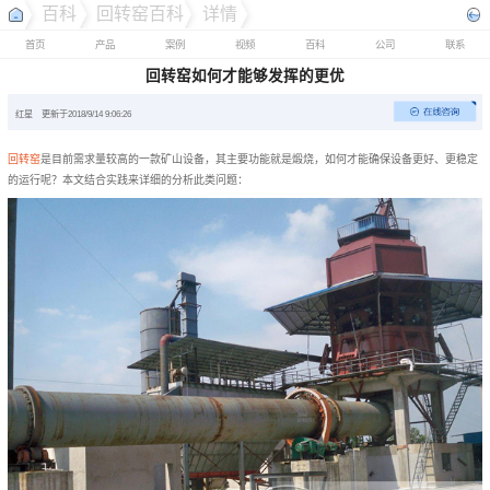
百科
回转窑百科
详情
首页
产品
案例
视频
百科
公司
联系
回转窑如何才能够发挥的更优
红星
更新于2018/9/14 9:06:26
回转窑
是目前需求量较高的一款矿山设备，其主要功能就是煅烧，如何才能确保设备更好、更稳定
的运行呢？本文结合实践来详细的分析此类问题：