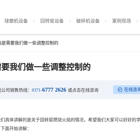
球磨机设备
回转窑设备
破碎机设备
案例现场
焰是需要我们做一些调整控制的
需要我们做一些调整控制的
6777 2626
在线咨
我公司销售热线：
0371-
或点击在线咨询
我们具体讲解的是关于回转窑燃烧火焰的情况，希望我们大家可以好好的
，下面开始讲解：