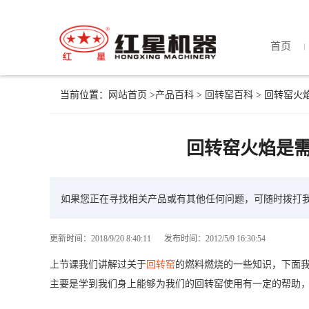
首页
当前位置：
网站首页
>
产品百科
>
回转窑百科
> 回转窑火
回转窑火焰是
如果您正在寻找相关产品或有其他任何问题，可随时拨打
更新时间：2018/9/20 8:40:11
发布时间：2012/5/9 16:30:54
上节课我们讲解过关于
回转窑
的燃料燃烧的一些知识，下面
主要是学到我们身上能够为我们的回转窑使用有一定的帮助