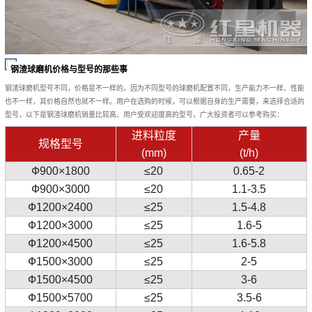
钢渣球磨机价格与型号的那些事
钢渣球磨机型号不同，价格是不一样的，因为不同型号的球磨机配置不同，生产能力不一样、性能
也不一样，其价格自然也就不一样。用户在选购的时候，可以根据自身的生产需要，来选择合适的
型号，以下是钢渣球磨机销量比较高、用户受欢迎度高的型号，广大投资者可以参考购买：
进料粒度
产量
规格型号
(mm)
(t/h)
Ф900×1800
≤20
0.65-2
Ф900×3000
≤20
1.1-3.5
Ф1200×2400
≤25
1.5-4.8
Ф1200×3000
≤25
1.6-5
Ф1200×4500
≤25
1.6-5.8
Ф1500×3000
≤25
2-5
Ф1500×4500
≤25
3-6
Ф1500×5700
≤25
3.5-6