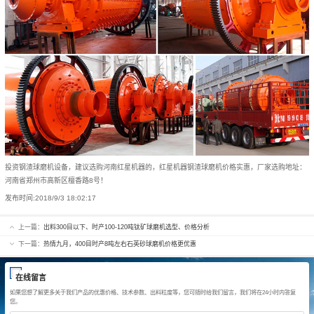
投资钢渣球磨机设备，建议选购河南红星机器的，红星机器钢渣球磨机价格实惠，厂家选购地址：
河南省郑州市高新区檀香路8号！
发布时间:
2018/9/3 18:02:17
上一篇：
出料300目以下、时产100-120吨钛矿球磨机选型、价格分析
下一篇：
热情九月，400目时产8吨左右石英砂球磨机价格更优惠
在线留言
如果您想了解更多关于我们产品的优惠价格、技术参数、出料粒度等，您可随时给我们留言，我们将在24小时内答复
您。