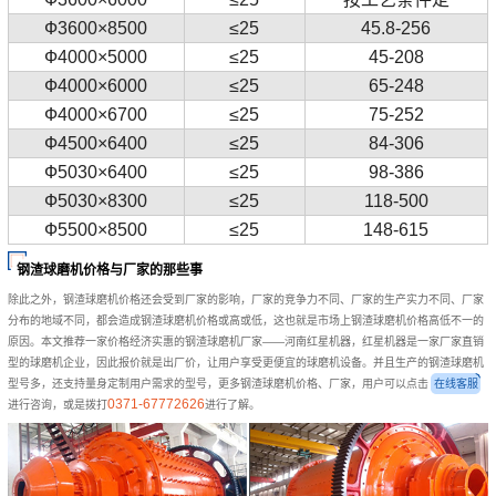
Ф3600×8500
≤25
45.8-256
Ф4000×5000
≤25
45-208
Ф4000×6000
≤25
65-248
Ф4000×6700
≤25
75-252
Ф4500×6400
≤25
84-306
Ф5030×6400
≤25
98-386
Ф5030×8300
≤25
118-500
Ф5500×8500
≤25
148-615
钢渣球磨机价格与厂家的那些事
除此之外，钢渣球磨机价格还会受到厂家的影响，厂家的竞争力不同、厂家的生产实力不同、厂家
分布的地域不同，都会造成钢渣球磨机价格或高或低，这也就是市场上钢渣球磨机价格高低不一的
原因。本文推荐一家价格经济实惠的钢渣球磨机厂家——河南红星机器，红星机器是一家厂家直销
型的球磨机企业，因此报价就是出厂价，让用户享受更便宜的球磨机设备。并且生产的钢渣球磨机
型号多，还支持量身定制用户需求的型号，更多钢渣球磨机价格、厂家，用户可以点击
在线客服
0371-67772626
进行咨询，或是拨打
进行了解。