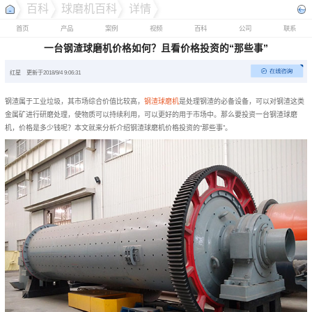
百科
球磨机百科
详情
首页
产品
案例
视频
百科
公司
联系
一台钢渣球磨机价格如何？且看价格投资的“那些事”
红星
更新于2018/9/4 9:06:31
钢渣属于工业垃圾，其市场综合价值比较高，
钢渣球磨机
是处理钢渣的必备设备，可以对钢渣这类
金属矿进行研磨处理，使物质可以持续利用，可以更好的用于市场中。那么要投资一台钢渣球磨
机，价格是多少钱呢？本文就来分析介绍钢渣球磨机价格投资的“那些事”。