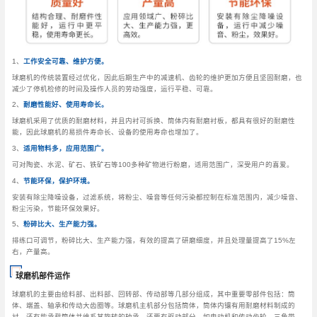
1、
工作安全可靠、维护方便。
球磨机的传统装置经过优化，因此后期生产中的减速机、齿轮的维护更加方便且坚固耐磨，也
减少了停机检修的时间及操作人员的劳动强度，运行平稳、可靠。
2、
耐磨性能好、使用寿命长。
球磨机采用了优质的耐磨材料，并且内衬可拆换、筒体内有耐磨衬板，都具有很好的耐磨性
能，因此球磨机的易损件寿命长、设备的使用寿命也增加了。
3、
适用物料多，应用范围广。
可对陶瓷、水泥、矿石、铁矿石等100多种矿物进行粉磨，适用范围广，深受用户的喜爱。
4、
节能环保，保护环境。
安装有除尘降噪设备，过滤系统，将粉尘、噪音等任何污染都控制在标准范围内，减少噪音、
粉尘污染，节能环保效果好。
5、
粉碎比大、生产能力强。
排练口可调节，粉碎比大、生产能力强，有效的提高了研磨细度，并且处理量提高了15%左
右，产量高。
球磨机部件运作
球磨机的主要由给料部、出料部、回转部、传动部等几部分组成，其中重要零部件包括：筒
体、端盖、轴承和传动大齿圈等。球磨机主机部分包括筒体，筒体内镶有用耐磨材料制成的
衬，还有能承载筒体并维系其旋转的轴承，还要有驱动部分，如电动机和传动齿轮，三角带