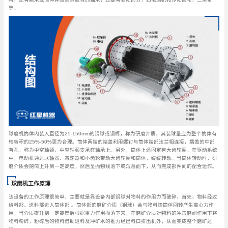
等。
球磨机筒体内装入直径为25-150mm的钢球或钢棒，称为研磨介质，其装球量应为整个筒体有
较容积的25%-50%更为合理。筒体两端的端盖利用螺钉与筒体端部法兰相连接，端盖的中部
有孔，称为中空轴颈，中空轴颈支承在轴承上。另外，筒体上还固定有大齿轮圈。在驱动系统
中，电动机通过联轴器、减速器和小齿轮带动大齿轮圈和筒体，缓缓转动。当筒体转动时，研
磨介质会随筒上升到一定高度，然后呈抛物线落下或泻落而下，从而完成部件间的配合运作。
球磨机工作原理
该设备的工作原理很简单，主要就是靠设备内部钢球对物料的作用力而破碎，首先，物料经过
给料部、进料部进入筒体部 。筒体部的磨矿介质（钢球）会与物料随筒体回转产生离心力作
用，当介质提升到一定高度后根据重力作用抛落下来，在磨矿介质对物料的冲击磨剥作用下将
物料粉碎，粉碎后的物料借助进料及冲矿水的推力经出料口排出机外，从而完成整个磨矿过