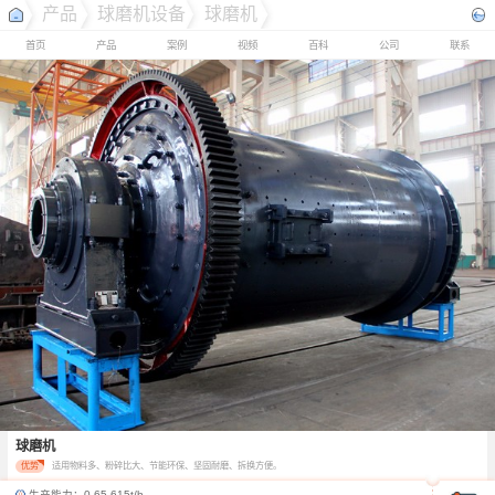
产品
球磨机设备
球磨机
首页
产品
案例
视频
百科
公司
联系
球磨机
优势
适用物料多、粉碎比大、节能环保、坚固耐磨、拆换方便。
生产能力：
0.65-615t/h