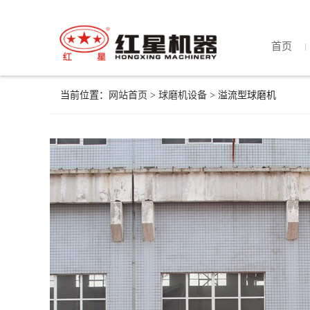
首页
当前位置：
网站首页
>
球磨机设备
> 溢流型球磨机