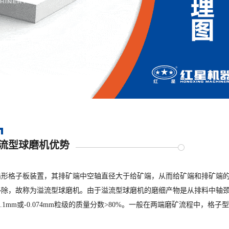
流型球磨机优势
扇形格子板装置，其排矿端中空轴直径大于给矿端，从而给矿端和排矿端
移除，故称为溢流型球磨机。由于溢流型球磨机的磨细产物是从排料中轴
mm或-0.074mm粒级的质量分数>80%。一般在两端磨矿流程中，格子