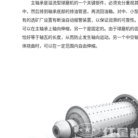
主轴承是溢流型球磨机的一个关键部件，必须充分重视
中，然后排到轴承底部的排油管道，再流回油箱。对中、小
有的选矿厂设置有断油自动报警装置，以保证润滑的可靠性
可以在主轴承上轴向伸缩，另一个是固定的。由于球磨机的
恰好等于轴瓦的长度，从而防止发生轴向运动。另一个中空轴颈
体挠曲时，可以在一定范围内自由伸缩。