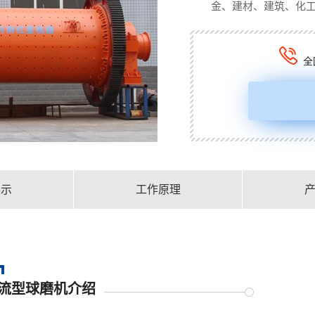
金、建材、建筑、化
全
展示
工作原理
流型球磨机介绍