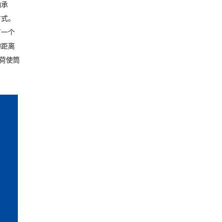
轴承
方式。
有一个
的距离
载荷使筒