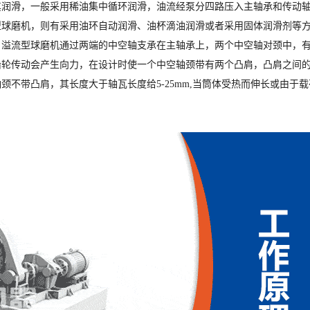
其润滑，一般采用稀油集中循环润滑，油流经泵分四路压入主轴承和传动
型球磨机，则有采用油环自动润滑、油杯滴油润滑或者采用固体润滑剂等
。溢流型球磨机通过两端的中空轴支承在主轴承上，两个中空轴对颈中，
齿轮传动会产生向力，在设计时使一个中空轴颈带有两个凸肩，凸肩之间
不带凸肩，其长度大于轴瓦长度给5-25mm,当筒体受热而伸长或由于