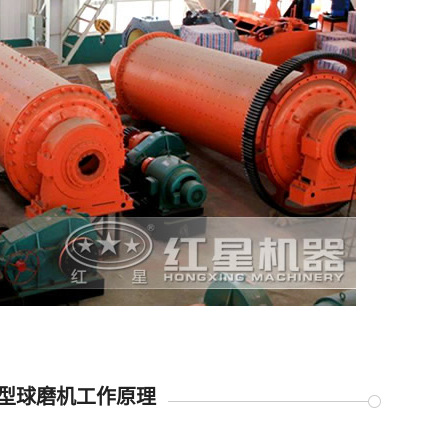
型球磨机工作原理