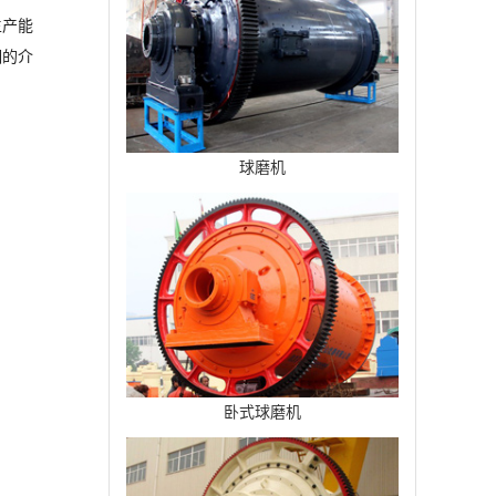
生产能
细的介
球磨机
卧式球磨机