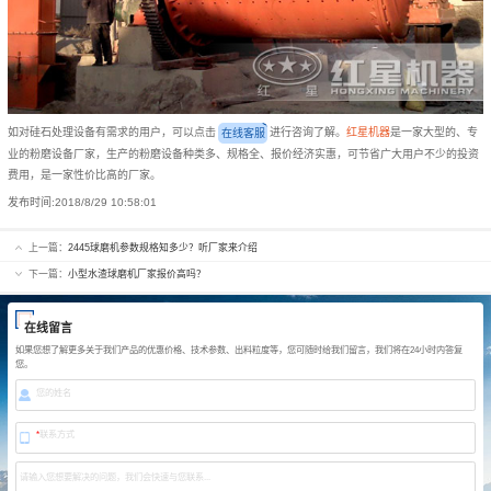
如对硅石处理设备有需求的用户，可以点击
进行咨询了解。
红星机器
是一家大型的、专
在线客服
业的粉磨设备厂家，生产的粉磨设备种类多、规格全、报价经济实惠，可节省广大用户不少的投资
费用，是一家性价比高的厂家。
发布时间:
2018/8/29 10:58:01
上一篇：
2445球磨机参数规格知多少？听厂家来介绍
下一篇：
小型水渣球磨机厂家报价高吗？
在线留言
如果您想了解更多关于我们产品的优惠价格、技术参数、出料粒度等，您可随时给我们留言，我们将在24小时内答复
您。
您的姓名
*
联系方式
请输入您想要解决的问题，我们会快速与您联系...