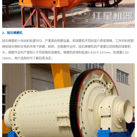
2、硅石棒磨机
硅石棒磨机十块出料粒度均匀、产量高的研磨设备，和球磨机不同的是介质是钢棒，工作中利用钢
棒和硅石物料在电机作用下研磨、粉碎。在粗磨作业时，硅石棒磨机的产量要比同规格的球磨机
大，细磨作业时产量则小于同规格的球磨机。棒磨机的排料粒度0.833-0.147mm，处理量0.62-
180t/h，用户选购时可了解后再决定。