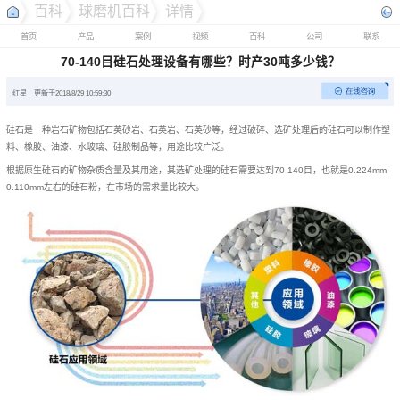
百科
球磨机百科
详情
首页
产品
案例
视频
百科
公司
联系
70-140目硅石处理设备有哪些？时产30吨多少钱？
红星
更新于2018/8/29 10:59:30
硅石是一种岩石矿物包括石英砂岩、石英岩、石英砂等，经过破碎、选矿处理后的硅石可以制作塑
料、橡胶、油漆、水玻璃、硅胶制品等，用途比较广泛。
根据原生硅石的矿物杂质含量及其用途，其选矿处理的硅石需要达到70-140目，也就是0.224mm-
0.110mm左右的硅石粉，在市场的需求量比较大。