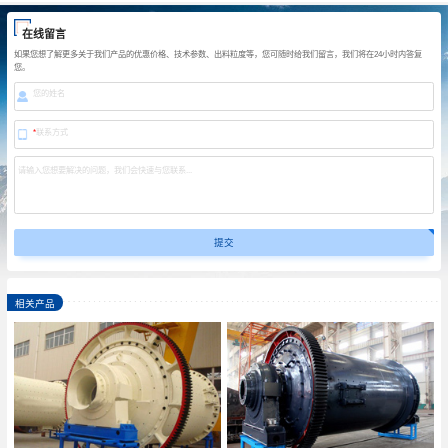
在线留言
如果您想了解更多关于我们产品的优惠价格、技术参数、出料粒度等，您可随时给我们留言，我们将在24小时内答复
您。
您的姓名
*
联系方式
请输入您想要解决的问题，我们会快速与您联系...
相关产品