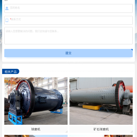
您的姓名
*
联系方式
请输入您想要解决的问题，我们会快速与您联系...
相关产品
球磨机
矿石球磨机