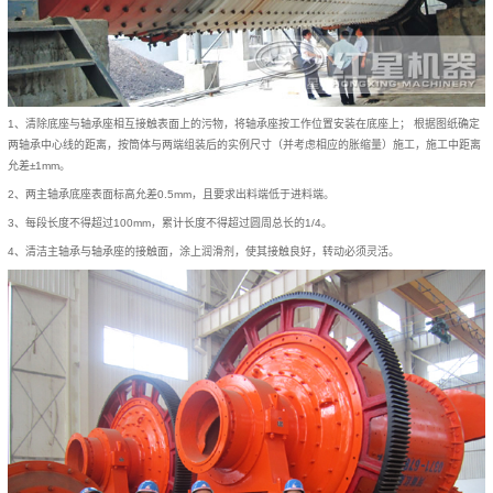
1、清除底座与轴承座相互接触表面上的污物，将轴承座按工作位置安装在底座上； 根据图纸确定
两轴承中心线的距离，按筒体与两端组装后的实例尺寸（并考虑相应的胀缩量）施工，施工中距离
允差±1mm。
2、两主轴承底座表面标高允差0.5mm，且要求出料端低于进料端。
3、每段长度不得超过100mm，累计长度不得超过圆周总长的1/4。
4、清洁主轴承与轴承座的接触面，涂上润滑剂，使其接触良好，转动必须灵活。