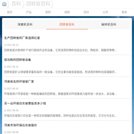
百科
回转窑百科
首页
产品
案例
视频
百科
公司
联系
球磨机百科
回转窑百科
破碎机百科
生产回转窑的厂家选择红星
2017-06-13
回转窑是对各种矿产进行煅烧作业的设备，它所适用的物料包括石灰石、陶粒砂、碳酸钙等物…
低功耗的回转窑设备
2017-06-12
回转窑是矿山领域需求量较高的一款设备，它的主要功能就是煅烧，所适用的物料包括碳酸钙…
河南有名的环保窑厂家
2017-06-10
环保窑简介环保窑是一种耗能偏低的回转窑，随着国家对环保重视力度的进一步加大，该设备…
买一台环保白灰窑需投资多少钱
2017-06-09
环保白灰窑简介白灰是一种常见的碳酸钙类物质，同时也是石灰石常见的类型，它可分为生石…
河南市场环保石灰窑报价
2017-06-08