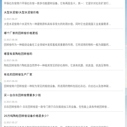
环保石灰窑简介环保石灰窑一款多功能建材设备，它有两层含义，其一：它是针对石灰矿进行…
大型水泥窑/大型水泥窑价格
2017-06-07
大型水泥窑简介水泥作为一种建筑原料具有非常大的利用价值，同时它也是我国工业发展需求…
哪个厂家的回转窑价格更低
2017-06-06
回转窑作为一种煅烧设备在工业领域中发挥着极其重要的作用，它所适用的物料一般为碳酸钙…
哪里有卖陶粒回转窑的
2017-06-05
陶粒回转窑简介陶粒是自然界中一种极其常见的砂石骨料，它具有抗震、抗高温、抗高压等特…
有名的回转窑生产厂家
2017-06-03
回转窑简介回转窑是一种较为常见的煅烧设备，所适用的物料包括石灰石、白云石以及各种碳…
买一台白灰回转窑需要多少钱
2017-06-01
白灰回转窑简介 白灰回转窑是一款专门用于白灰煅烧加工的设备，在性能上具有传统回转窑…
20万吨陶粒回转窑设备价格是多少？
2017-05-27