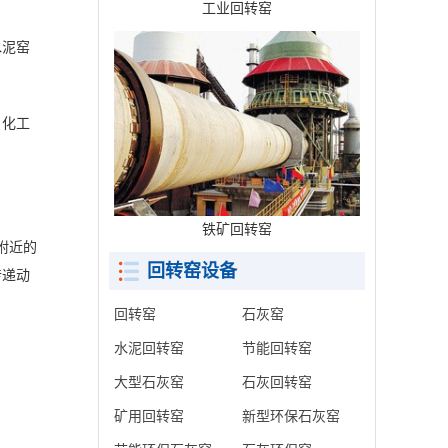
工业回转窑
水泥窑
，化工
铁矿回转窑
附近的
回转窑设备
传递动
回转窑
石灰窑
水泥回转窑
节能回转窑
大型石灰窑
石灰回转窑
矿用回转窑
新型环保石灰窑