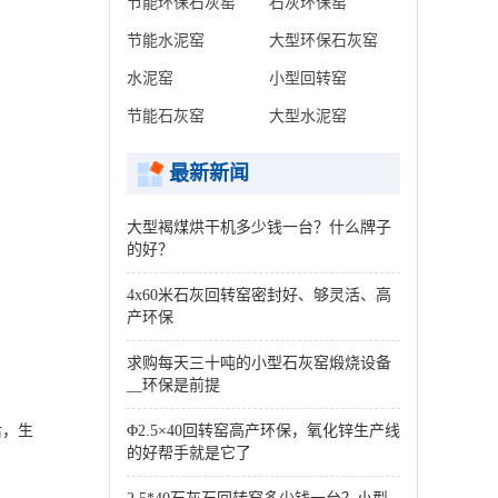
节能环保石灰窑
石灰环保窑
节能水泥窑
大型环保石灰窑
水泥窑
小型回转窑
节能石灰窑
大型水泥窑
最新新闻
大型褐煤烘干机多少钱一台？什么牌子
的好？
4x60米石灰回转窑密封好、够灵活、高
产环保
求购每天三十吨的小型石灰窑煅烧设备
__环保是前提
Φ2.5×40回转窑高产环保，氧化锌生产线
后，生
的好帮手就是它了