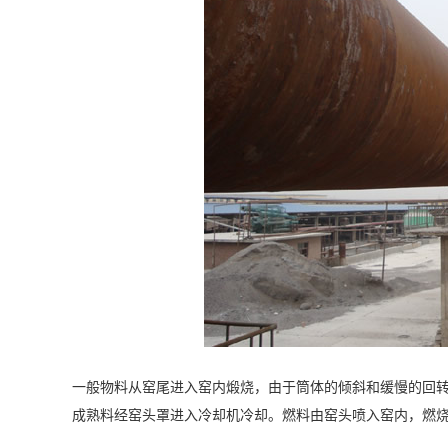
一般物料从窑尾进入窑内煅烧，由于筒体的倾斜和缓慢的回
成熟料经窑头罩进入冷却机冷却。燃料由窑头喷入窑内，燃