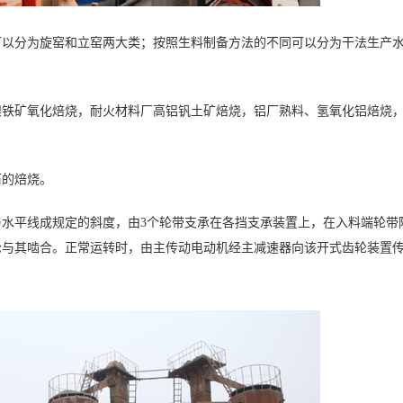
可以分为旋窑和立窑两大类；按照生料制备方法的不同可以分为干法生产
镍铁矿氧化焙烧，耐火材料厂高铝钒土矿焙烧，铝厂熟料、氢氧化铝焙烧
石的焙烧。
水平线成规定的斜度，由3个轮带支承在各挡支承装置上，在入料端轮带
轮与其啮合。正常运转时，由主传动电动机经主减速器向该开式齿轮装置