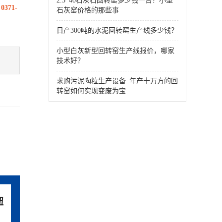
2.5*40石灰石回转窑多少钱一台？小型
：
0371-
石灰窑价格的那些事
日产300吨的水泥回转窑生产线多少钱？
小型白灰新型回转窑生产线报价，哪家
技术好？
求购污泥陶粒生产设备_年产十万方的回
转窑如何实现变废为宝
钮