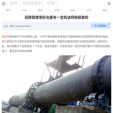
百科
回转窑百科
详情
首页
产品
案例
视频
百科
公司
联系
回转窑使用好也是有一定的诀窍和经验的
红星
更新于2018/9/20 8:58:49
回转窑
使用我们平时也都很注意，只有严谨的做事态度我们才能够使我们的回转窑有更好的发展，
怎么样我们可以更好的发挥使用我们的回转窑那，直接的问题就是我们在使用回转窑一段时间以
后，我们需要对于回转窑有一个安全，稳定的维护，也就是说过一段时间我们要对于回转窑安装检
查下，看是否有其他的故障：