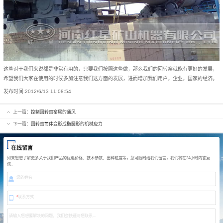
这些对于我们来说都是非常有用的，只要我们按照这些做，那么我们的回转窑就能有更好的发展，
希望我们大家在使用的时候多加注意我们这方面的发展，进而增加我们用户，企业，国家的经济。
发布时间:
2012/6/13 11:08:54
上一篇：
控制回转窑窑尾的通风
下一篇：
回转窑筒体变形成椭圆形的机械应力
在线留言
如果您想了解更多关于我们产品的优惠价格、技术参数、出料粒度等，您可随时给我们留言，我们将在24小时内答复
您。
您的姓名
*
联系方式
请输入您想要解决的问题，我们会快速与您联系...