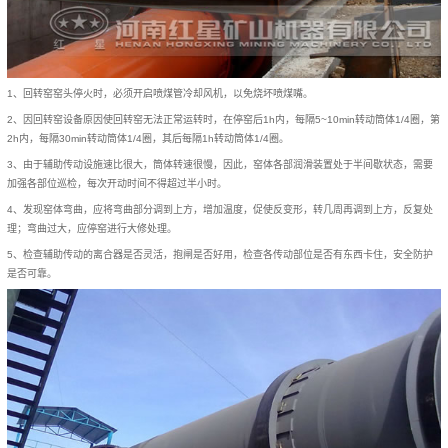
1、回转窑窑头停火时，必须开启喷煤管冷却风机，以免烧坏喷煤嘴。
2、因回转窑设备原因使回转窑无法正常运转时，在停窑后1h内，每隔5~10min转动筒体1/4圈，第
2h内，每隔30min转动筒体1/4圈，其后每隔1h转动筒体1/4圈。
3、由于辅助传动设施速比很大，筒体转速很慢，因此，窑体各部润滑装置处于半间歇状态，需要
加强各部位巡检，每次开动时间不得超过半小时。
4、发现窑体弯曲，应将弯曲部分调到上方，增加温度，促使反变形，转几周再调到上方，反复处
理；弯曲过大，应停窑进行大修处理。
5、检查辅助传动的离合器是否灵活，抱闸是否好用，检查各传动部位是否有东西卡住，安全防护
是否可靠。