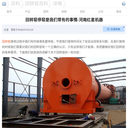
百科
回转窑百科
详情
首页
产品
案例
视频
百科
公司
联系
回转窑停窑是我们常有的事情-河南红星机器
红星
更新于2018/1/5 9:31:26
回转窑
使用过程中我们有时候难免要停窑，毕竟我们使用时间长了就会出现很多问题，在我们使用
的时候我们需要对我们的回转窑有一个正确的认识，只有这样我们才能够，有把握做好我们回转窑
的各种事项，下面我们就具体的讲解下关于回转窑的一些内容：