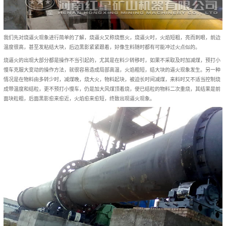
我们先对烧逼火现象进行简单的了解，烧逼火又称烧憋火，烧逼火时，火焰短粗，亮而刺眼，前边
温度很高，甚至发粘结大块，后边黑影紧紧跟着，好像生料随时都有可能冲过火点似的。
烧逼火的出现大部分都是操作不当引起的，尤其是在料少转移时，如果不采取及时加减煤，预打小
慢车克服大变动的操作方法，就很容易造成局部高温，火焰粗短，结大块的逼火现象发生。另一种
情况是在物料由多转少时，减煤晚，烧大火，物料起块，被迫长时间减煤，来料时又不适当控制烧
成带温度和结粒，更不预打小慢车，仍是加大风煤顶着烧，使已结粒的物料二次重烧，其结果是前
面块粒粗，后面黑影愈来愈近，火焰愈来愈短，终致出现逼火现象。