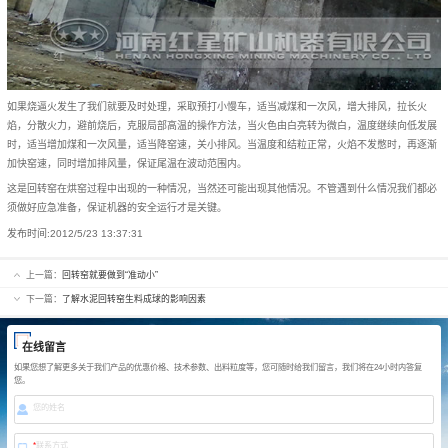
如果烧逼火发生了我们就要及时处理，采取预打小慢车，适当减煤和一次风，增大排风，拉长火
焰，分散火力，避前烧后，克服局部高温的操作方法，当火色由白亮转为微白，温度继续向低发展
时，适当增加煤和一次风量，适当降窑速，关小排风。当温度和结粒正常，火焰不发憋时，再逐渐
加快窑速，同时增加排风量，保证尾温在波动范围内。
这是回转窑在烘窑过程中出现的一种情况，当然还可能出现其他情况。不管遇到什么情况我们都必
须做好应急准备，保证机器的安全运行才是关键。
发布时间:
2012/5/23 13:37:31
上一篇：
回转窑就要做到“准动小”
下一篇：
了解水泥回转窑生料成球的影响因素
在线留言
如果您想了解更多关于我们产品的优惠价格、技术参数、出料粒度等，您可随时给我们留言，我们将在24小时内答复
您。
您的姓名
*
联系方式