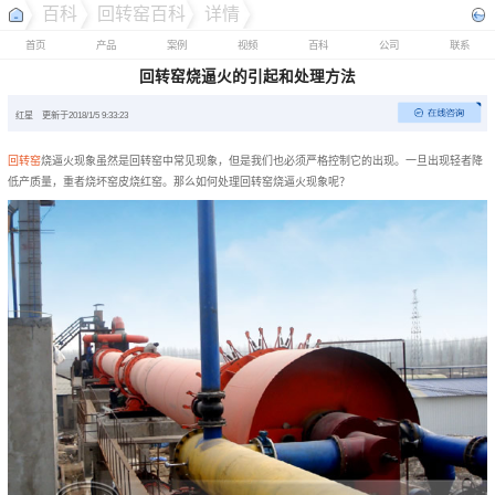
百科
回转窑百科
详情
首页
产品
案例
视频
百科
公司
联系
回转窑烧逼火的引起和处理方法
红星
更新于2018/1/5 9:33:23
回转窑
烧逼火现象虽然是回转窑中常见现象，但是我们也必须严格控制它的出现。一旦出现轻者降
低产质量，重者烧坏窑皮烧红窑。那么如何处理回转窑烧逼火现象呢？