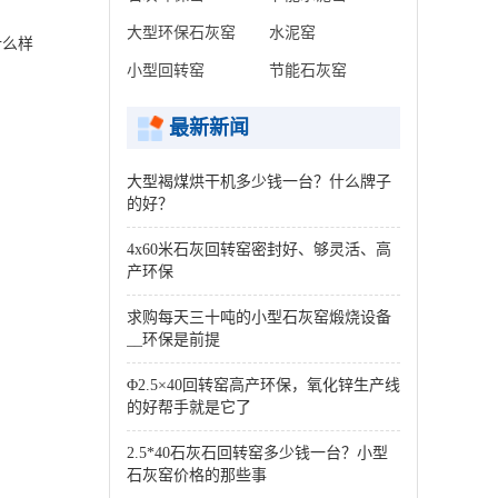
大型环保石灰窑
水泥窑
什么样
小型回转窑
节能石灰窑
最新新闻
大型褐煤烘干机多少钱一台？什么牌子
的好？
4x60米石灰回转窑密封好、够灵活、高
产环保
求购每天三十吨的小型石灰窑煅烧设备
__环保是前提
Φ2.5×40回转窑高产环保，氧化锌生产线
的好帮手就是它了
2.5*40石灰石回转窑多少钱一台？小型
石灰窑价格的那些事