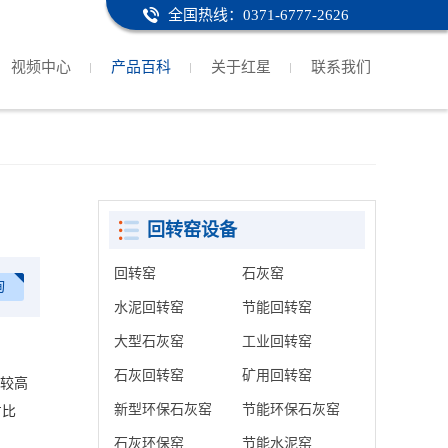
全国热线：0371-6777-2626
视频中心
产品百科
关于红星
联系我们
回转窑设备
回转窑
石灰窑
询
水泥回转窑
节能回转窑
大型石灰窑
工业回转窑
石灰回转窑
矿用回转窑
比较高
新型环保石灰窑
节能环保石灰窑
占比
石灰环保窑
节能水泥窑