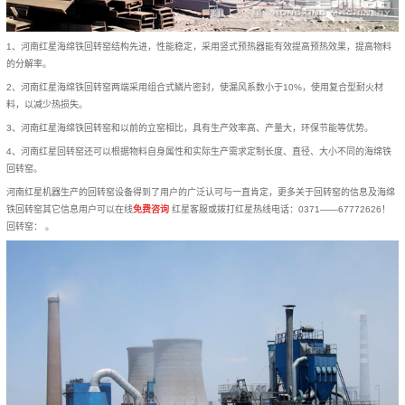
1、河南红星海绵铁回转窑结构先进，性能稳定，采用竖式预热器能有效提高预热效果，提高物料
的分解率。
2、河南红星海绵铁回转窑两端采用组合式鳞片密封，使漏风系数小于10%，使用复合型耐火材
料，以减少热损失。
3、河南红星海绵铁回转窑和以前的立窑相比，具有生产效率高、产量大，环保节能等优势。
4、河南红星回转窑还可以根据物料自身属性和实际生产需求定制长度、直径、大小不同的海绵铁
回转窑。
河南红星机器生产的回转窑设备得到了用户的广泛认可与一直肯定，更多关于回转窑的信息及海绵
铁回转窑其它信息用户可以在线
免费咨询
红星客服或拨打红星热线电话：0371——67772626！
回转窑： 。