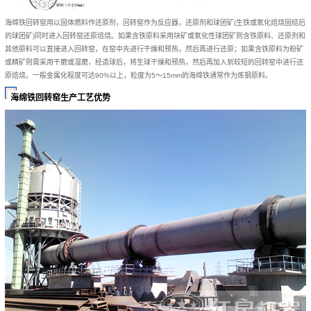
海绵铁回转窑用以固体燃料作还原剂，回转窑作为反应器，还原剂和球团矿(生铁或氧化焙烧固结后
的球团矿)同时进入回转窑还原焙烧。如果含铁原料采用块矿或氧化性球团矿则含铁原料、还原剂和
其他原料可以直接进入回转窑，在窑中先进行干燥和预热，然后再进行还原；如果含铁原料为粉矿
或精矿则需采用干磨或湿磨，经造球后，将生球干燥和预热，然后再加入到较短的回转窑中进行还
原焙烧。一般金属化程度可达90%以上，粒度为5～15mm的海绵铁通常作为炼钢原料。
海绵铁回转窑生产工艺优势