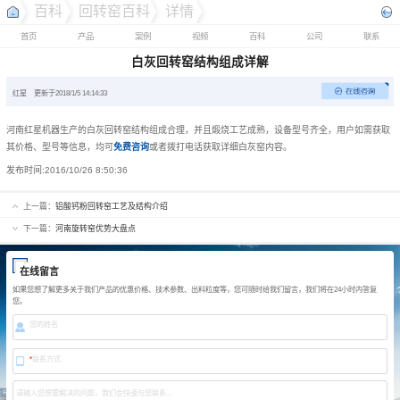
百科
回转窑百科
详情
首页
产品
案例
视频
百科
公司
联系
白灰回转窑结构组成详解
红星
更新于2018/1/5 14:14:33
河南红星机器生产的白灰回转窑结构组成合理，并且煅烧工艺成熟，设备型号齐全，用户如需获取
其价格、型号等信息，均可
免费咨询
或者拨打电话获取详细白灰窑内容。
发布时间:
2016/10/26 8:50:36
上一篇：
铝酸钙粉回转窑工艺及结构介绍
下一篇：
河南旋转窑优势大盘点
在线留言
如果您想了解更多关于我们产品的优惠价格、技术参数、出料粒度等，您可随时给我们留言，我们将在24小时内答复
您。
您的姓名
*
联系方式
请输入您想要解决的问题，我们会快速与您联系...