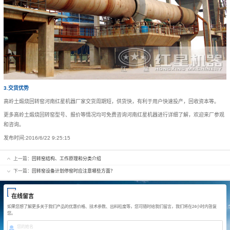
3.交货优势
高岭土煅烧回转窑河南红星机器厂家交货周期短，供货快，有利于用户快速投产，回收资本等。
更多高岭土煅烧回转窑型号、报价等情况均可免费咨询河南红星机器进行详细了解，欢迎来厂参观
和咨询。
发布时间:
2016/6/22 9:25:15
上一篇：
回转窑结构、工作原理和分类介绍
下一篇：
回转窑设备计划停窑时应注意哪些方面？
在线留言
如果您想了解更多关于我们产品的优惠价格、技术参数、出料粒度等，您可随时给我们留言，我们将在24小时内答复
您。
您的姓名