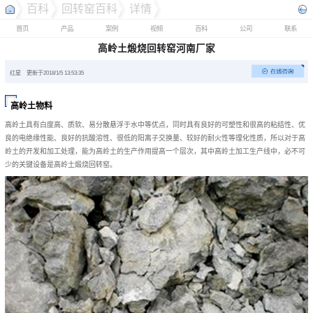
百科
回转窑百科
详情
首页
产品
案例
视频
百科
公司
联系
高岭土煅烧回转窑河南厂家
红星
更新于2018/1/5 13:53:35
高岭土物料
高岭土具有白度高、质软、易分散悬浮于水中等优点，同时具有良好的可塑性和很高的粘结性、优
良的电绝缘性能、良好的抗酸溶性、很低的阳离子交换量、较好的耐火性等理化性质，所以对于高
岭土的开发和加工处理，能为高岭土的生产作用提高一个层次，其中高岭土加工生产线中，必不可
少的关键设备是高岭土煅烧回转窑。