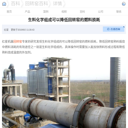
百科
回转窑百科
详情
首页
产品
案例
视频
百科
公司
联系
生料化学组成可以降低回转窑的燃料损耗
红星
更新于2019/9/2 11:30:43
红星机器
回转窑
专家的研究发现生料化学组成的可以降低回转窑的燃料损耗，降低回转窑熟料煅烧
中燃料消耗的有效途径之一就是生料化学组成的，具体操作时需要加入能加快熟料形成过程和降低
熟料烧成温度的外加剂。