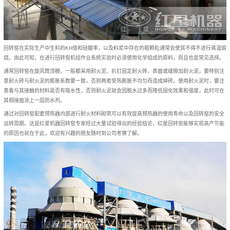
回转窑在实际生产中生料的KH值和硅酸率，以及料浆中存在的粗颗粒通常会使其不得不进行高温煅
烧。由此可知，在进行回转窑机组作业系统实验时必须使用化学组成的原料，而且也是常见选择。
通常回转窑在旋风筒顶棚，一般都采用耐火泥、扒钉固定耐火砖，表面或缝隙加耐火泥，要特别注
意耐火砖与耐火泥的膨胀系数要一致，否则两者受热膨胀不均匀而造成掉砖。使用耐火泥时，要注
意看与其接触的材料是否有吸水性，否则耐火泥就会因脱水过多而降低固化效果和强度，此时可在
其相接面涂上一层防水剂。
通过对回转窑配套预热器内部进行耐火材料砌筑可以有效提高预热器的使用寿命以及回转窑的安全
运转周期。这是红星机器回转窑专家经过大量试验得出的经验结论，红星回转窑能够实现高产节能
的原因也就在于此，欢迎有兴趣的朋友随时到公司考察了解。