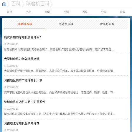
百科
球磨机百科
首页
产品
案例
视频
百科
公司
联系
球磨机百科
回转窑百科
破碎机百科
质优价廉的球磨机去哪儿买？
2018-01-30
球磨机简介 球磨机是针对各种金属矿、有色金属矿或者金属氧化物进行研磨、磨矿加工的选…
大型球磨机为何如此受欢迎
2018-01-29
大型球磨机泛指产量较高、性能稳定、品质优良的设备，其主要功能就是研磨，根据设备的销…
河南地区高产节能球磨机厂家
2018-01-22
高产节能球磨机是当代研发出的新品，而且和传统的球磨机相比，它在结构、操作、性能、节…
论球磨机在选矿工艺中的重要性
2018-01-18
球磨机作为研磨设备在选矿工艺（选矿生产线）起着非常重要的作用，我们从以下几个方面来…
河南石渣球磨机品牌商推荐
2018-01-17