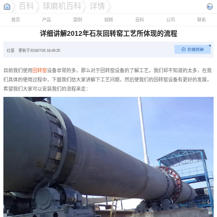
百科
球磨机百科
详情
首页
产品
案例
视频
百科
公司
联系
详细讲解2012年石灰回转窑工艺所体现的流程
红星
更新于2018/7/26 18:49:35
目前我们使用
回转窑
设备非常的多，那么对于回转窑设备的了解工艺，我们却不知道的太多，在我
们具体的使用过程中，下面我们给大家讲解下工艺问题，然后使我们的回转窑设备有更好的发展，
希望我们大家可以安装我们的流程来走：