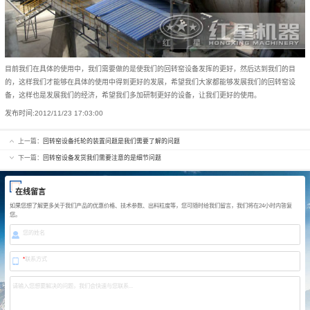
目前我们在具体的使用中，我们需要做的是使我们的回转窑设备发挥的更好，然后达到我们的目
的，这样我们才能够在具体的使用中得到更好的发展，希望我们大家都能够发展我们的回转窑设
备，这样也是发展我们的经济，希望我们多加研制更好的设备，让我们更好的使用。
发布时间:
2012/11/23 17:03:00
上一篇：
回转窑设备托轮的装置问题是我们需要了解的问题
下一篇：
回转窑设备发货我们需要注意的是细节问题
在线留言
如果您想了解更多关于我们产品的优惠价格、技术参数、出料粒度等，您可随时给我们留言，我们将在24小时内答复
您。
您的姓名
*
联系方式
请输入您想要解决的问题，我们会快速与您联系...