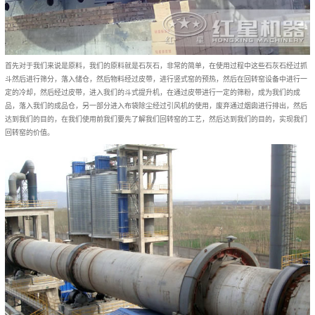
首先对于我们来说是原料，我们的原料就是石灰石，非常的简单，在使用过程中这些石灰石经过抓
斗然后进行筛分，落入储仓，然后物料经过皮带，进行竖式窑的预热，然后在回转窑设备中进行一
定的冷却，然后经过皮带，进入我们的斗式提升机，在通过皮带进行一定的筛粉，成为我们的成
品，落入我们的成品仓，另一部分进入布袋除尘经过引风机的使用，废弃通过烟囱进行排出，然后
达到我们的目的，在我们使用前我们要先了解我们回转窑的工艺，然后达到我们的目的，实现我们
回转窑的价值。