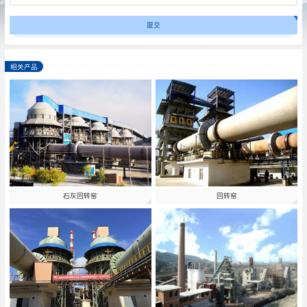
相关产品
石灰回转窑
回转窑