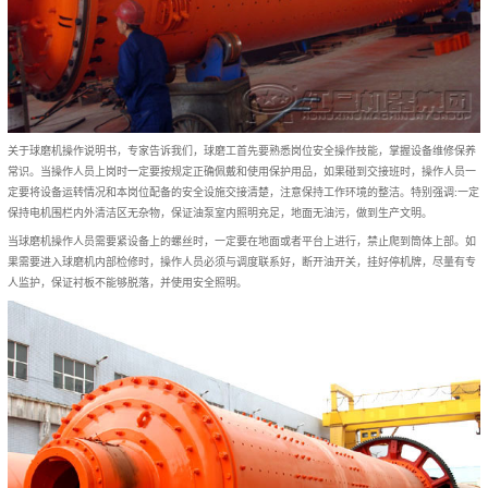
关于球磨机操作说明书，专家告诉我们，球磨工首先要熟悉岗位安全操作技能，掌握设备维修保养
常识。当操作人员上岗时一定要按规定正确佩戴和使用保护用品，如果碰到交接班时，操作人员一
定要将设备运转情况和本岗位配备的安全设施交接清楚，注意保持工作环境的整洁。特别强调:一定
保持电机围栏内外清洁区无杂物，保证油泵室内照明充足，地面无油污，做到生产文明。
当球磨机操作人员需要紧设备上的螺丝时，一定要在地面或者平台上进行，禁止爬到筒体上部。如
果需要进入球磨机内部检修时，操作人员必须与调度联系好，断开油开关，挂好停机牌，尽量有专
人监护，保证衬板不能够脱落，并使用安全照明。