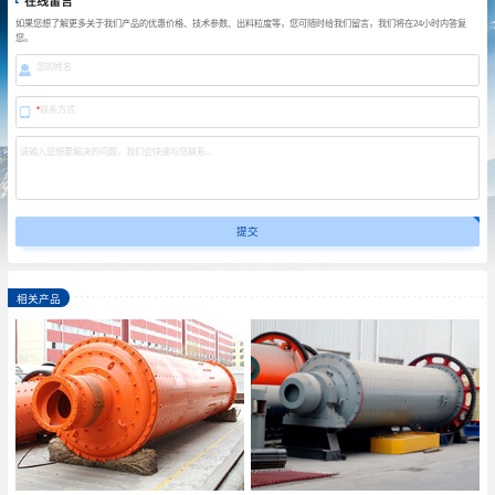
在线留言
如果您想了解更多关于我们产品的优惠价格、技术参数、出料粒度等，您可随时给我们留言，我们将在24小时内答复
您。
您的姓名
*
联系方式
请输入您想要解决的问题，我们会快速与您联系...
相关产品