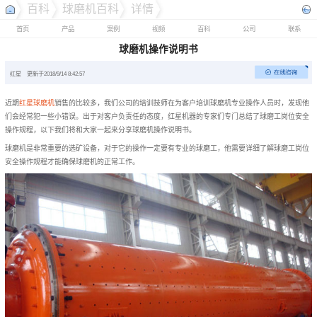
百科
球磨机百科
详情
首页
产品
案例
视频
百科
公司
联系
球磨机操作说明书
红星
更新于2018/9/14 8:42:57
近期
红星球磨机
销售的比较多，我们公司的培训技师在为客户培训球磨机专业操作人员时，发现他
们会经常犯一些小错误。出于对客户负责任的态度，红星机器的专家们专门总结了球磨工岗位安全
操作规程，以下我们将和大家一起来分享球磨机操作说明书。
球磨机是非常重要的选矿设备，对于它的操作一定要有专业的球磨工，他需要详细了解球磨工岗位
安全操作规程才能确保球磨机的正常工作。