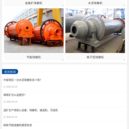
金属矿球磨机
水泥球磨机
节能球磨机
格子型球磨机
相关新闻
中部地区一台水泥球磨机多少钱？
2018-03-26
褐铁矿怎么选更好？
2018-03-19
选矿生产线核心设备：球磨机、磁选机、浮选机
2018-03-15
新款节能球磨机哪里有卖