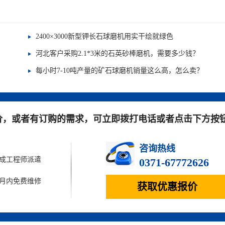
2400×3000新型钾长石球磨机用实干绘就绿色
河北客户采购2.1*3米的石英砂棒磨机，需要多少钱？
每小时7-10吨产量的矿石球磨机销量这么高，怎么卖？
价，或者有订购的需求，可立即拨打电话或者点击下方按
咨询热线
完成工程师派遣
0371-67772626
个月内免费维修
获取优惠报价