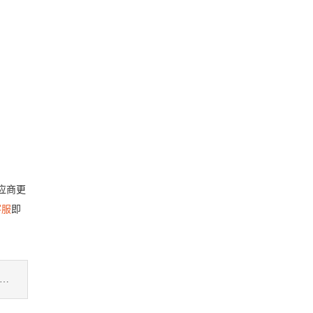
应商更
客服
即