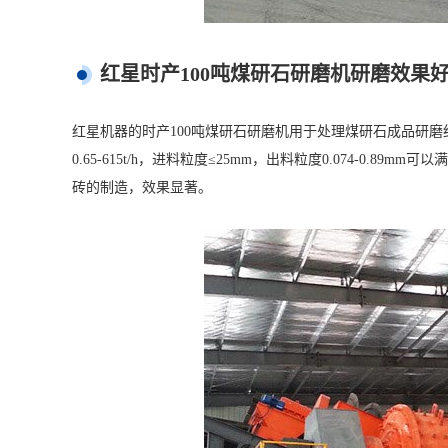
红星时产100吨煤研石研磨机研磨效果
红星机器的时产100吨煤研石研磨机用于处理煤研石成品研
0.65-615t/h，进料粒度≤25mm，出料粒度0.074-0
砖的制造，效果显著。