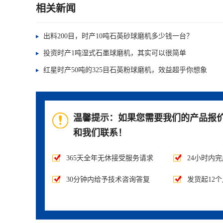
相关新闻
出料200目，时产10吨石英砂球磨机多少钱一台？
投资时产1吨湿式石墨球磨机，其实可以很简单
红星时产50吨的325目石英粉球磨机，效益超乎你想象
温馨提示：如果您需要我们的产品报
和我们联系！
365天全年无休接受服务请求
24小时内
30分钟内给予技术咨询答复
发货起12