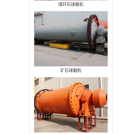
煤矸石球磨机
矿石球磨机