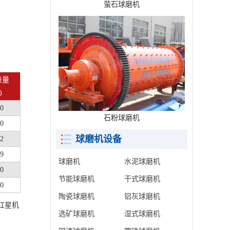
萤石球磨机
重量
)
0
石粉球磨机
0
球磨机设备
2
9
球磨机
水泥球磨机
0
节能球磨机
干式球磨机
0
陶瓷球磨机
铝灰球磨机
红星机
选矿球磨机
湿式球磨机