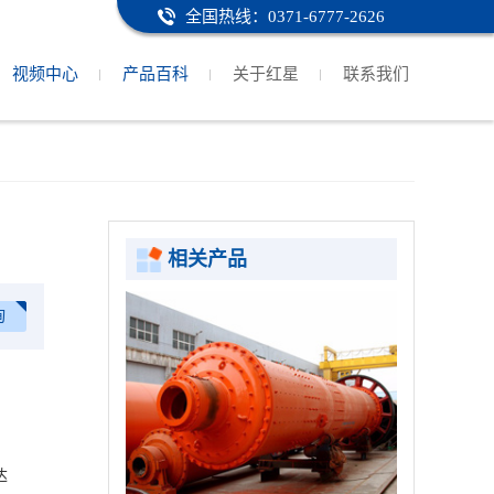
全国热线：0371-6777-2626
视频中心
产品百科
关于红星
联系我们
相关产品
询
。
达