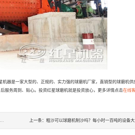
红星机器是一家大型的、正规的、实力强的球磨机厂家，直销型的球磨机供
售后服务周到、贴心。投资红星球磨机就是投资放心，更多详情点击
在线
上一条：
粗沙可以球磨机制沙吗？每小时一百吨的设备大约多少钱？