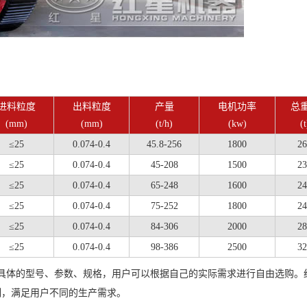
进料粒度
出料粒度
产量
电机功率
总
(mm)
(mm)
(t/h)
(kw)
(t
≤25
0.074-0.4
45.8-256
1800
26
≤25
0.074-0.4
45-208
1500
23
≤25
0.074-0.4
65-248
1600
24
≤25
0.074-0.4
75-252
1800
24
≤25
0.074-0.4
84-306
2000
28
≤25
0.074-0.4
98-386
2500
32
其具体的型号、参数、规格，用户可以根据自己的实际需求进行自由选购。
制，满足用户不同的生产需求。