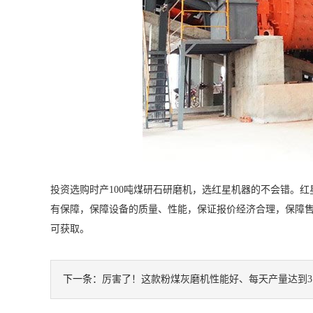
投资选购时产100吨煤研石研磨机，选红星机器的不会错。
有保障，保障设备的质量、性能，保证报价经济合理，保障
可获取。
下一条：
厉害了！这款粉煤灰磨机性能好、每天产量达到30吨