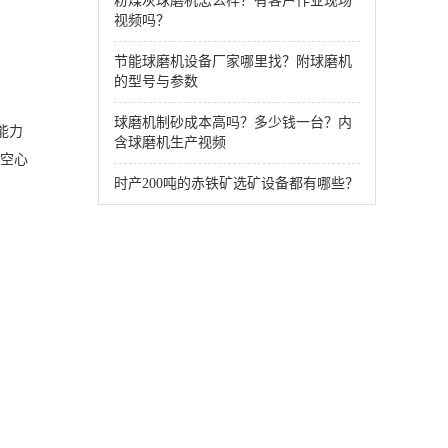
粉煤灰球磨机怎么样？有客户作业现场
视频吗？
节能球磨机设备厂家哪里找？附球磨机
的型号与参数
球磨机制砂成本高吗？多少钱一台？内
能力
含球磨机生产视频
于空心
时产200吨的赤铁矿选矿设备都有哪些？