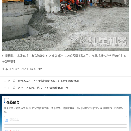
红星机器干式球磨机厂家选购地址：河南省郑州市高新区檀香路8号，红星机器欢迎各界用户前来
参观考察！
发布时间:
2018/7/11 16:03:32
上一篇：
新品推荐：一个小时处理量35吨左右的滑石粉球磨机
下一篇：
月产一万吨的石英石生产线求购球磨机一台
在线留言
如果您想了解更多关于我们产品的优惠价格、技术参数、出料粒度等，您可随时给我们留言，我们将在24小时内答复
您。
您的姓名
*
联系方式