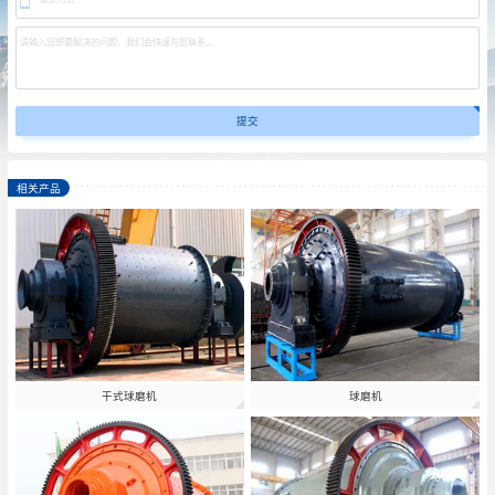
请输入您想要解决的问题，我们会快速与您联系...
相关产品
干式球磨机
球磨机